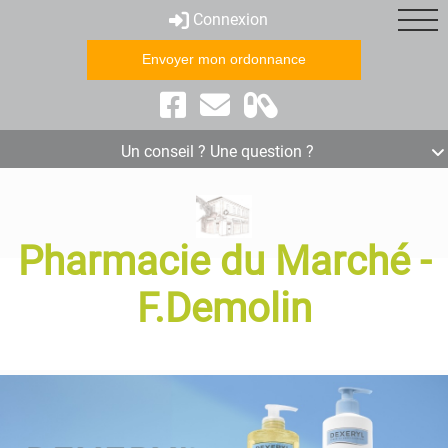
Connexion
Envoyer mon ordonnance
Click &
Matériel
Collect
médical
Un conseil ? Une question ?
Pharmacie du Marché -
F.Demolin